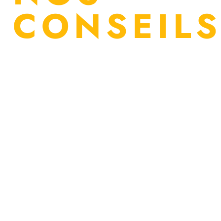
CONSEIL
Il est primordial de pouvoir s’équiper
convenablement lorsque l’on conduit une voiture et
plus encore sur une moto.
En savoir plus