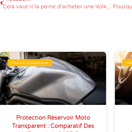
Cela vaut-il la peine d’acheter une Volkswagen ?
Pourquo
Pièces Et Équipements
Voi
Protection Réservoir Moto
Transparent : Comparatif Des