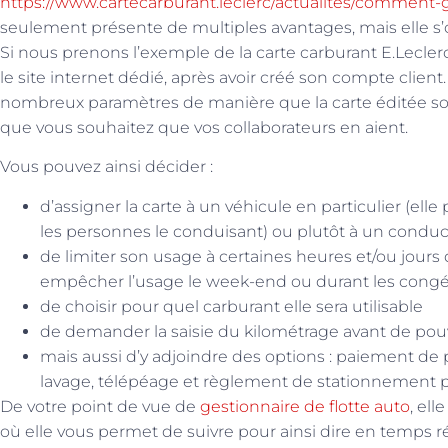
https://www.cartecarburant.leclerc/actualites/comment-g
seulement présente de multiples avantages, mais elle s’
Si nous prenons l’exemple de la carte carburant E.Leclerc,
le site internet dédié, après avoir créé son compte client
nombreux paramètres de manière que la carte éditée soit
que vous souhaitez que vos collaborateurs en aient.
Vous pouvez ainsi décider :
d’assigner la carte à un véhicule en particulier (elle 
les personnes le conduisant) ou plutôt à un condu
de limiter son usage à certaines heures et/ou jours
empêcher l’usage le week-end ou durant les congés
de choisir pour quel carburant elle sera utilisable
de demander la saisie du kilométrage avant de pouv
mais aussi d’y adjoindre des options : paiement de p
lavage, télépéage et règlement de stationnement 
De votre point de vue de
gestionnaire de flotte auto
, el
où elle vous permet de suivre pour ainsi dire en temps rée